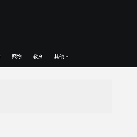
物
寵物
教育
其他