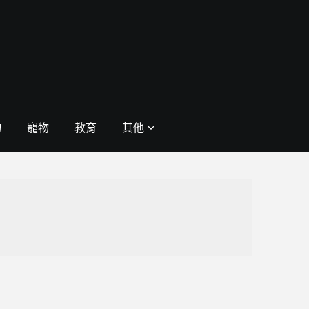
物
寵物
教育
其他