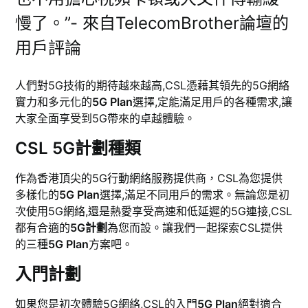
慢了。”- 來自TelecomBrother論壇的
用戶評論
人們對5G技術的期待越來越高,CSL憑藉其領先的5G網絡
實力和多元化的
5G Plan
選擇,定能滿足用戶的各種需求,讓
大家全面享受到5G帶來的卓越體驗。
CSL 5G計劃種類
作為香港頂尖的5G行動網絡服務提供商，CSL為您提供
多樣化的
5G Plan
選擇,滿足不同用戶的需求。無論您是初
次使用5G網絡,還是熱愛享受高速和低延遲的5G連接,CSL
都有合適的
5G計劃
為您而設。讓我們一起探索CSL提供
的三種
5G Plan
方案吧。
入門計劃
如果您是初次體驗5G網絡,CSL的入門
5G Plan
絕對適合