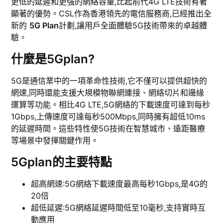
更低的延遲和更強的網絡容量,比起前代4G LTE技術有著
顯著的優勢。CSL作為香港領先的電信服務商,已經推出全
新的
5G Plan
計劃,讓用戶全面體驗5G技術帶來的卓越體
驗。
什麼是5Gplan?
5G是通信業中的一項革命性技術,它不僅可以提供超快的
網速,同時還能支援大規模物聯網連接、網絡切片和邊緣
運算等功能。相比4G LTE,5G網絡的下載速度可達到每秒
1Gbps,上傳速度可達每秒500Mbps,同時擁有超低10ms
的延遲時間。這些特性使5G技術在智慧城市、遠距醫療
等場景中發揮關鍵作用。
5Gplan的主要特點
超高網速:5G網絡下載速度最高每秒1Gbps,是4G的
20倍
超低延遲:5G網絡延遲時間低至10毫秒,支持實時互
動應用