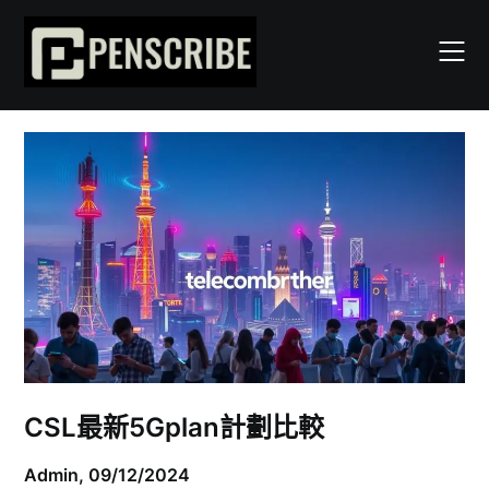
Skip
to
content
CSL最新5Gplan計劃比較
Admin,
09/12/2024