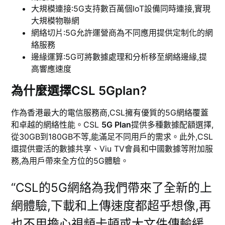
大規模連接:5G支持數百萬個IoT設備同時連接,實現
大規模物聯網
網絡切片:5G允許運營商為不同應用提供定制化的網
絡服務
邊緣運算:5G可將數據處理和分析移至網絡邊緣,提
高響應速度
為什麼選擇CSL 5Gplan?
作為香港最大的電信服務商,CSL擁有優質的5G網絡覆蓋
和卓越的網絡性能。CSL
5G Plan
提供多種數據配額選擇,
從30GB到180GB不等,能滿足不同用戶的需求。此外,CSL
還提供靈活的數據共享、Viu TV會員和中國數據等附加服
務,為用戶帶來全方位的5G體驗。
“CSL的5G網絡為我們帶來了全新的上
網體驗,下載和上傳速度都超乎想像,再
也不用擔心視頻卡頓或大文件傳輸緩