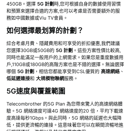
450GB。選擇
5G 計劃
時,您可根據自身的數據使用習慣
和預算來選擇合適的方案,也可以考慮是否需要額外的服
務如中國數據或Viu TV會員。
如何選擇最划算的計劃？
綜合考慮月費、隱藏費用和可享受的折扣優惠,我們建議
您選擇30GB或50GB的
5G 計劃
。這些方案性價比較高,
同時也能滿足一般用戶的上網需求。如果您是重度數據用
戶,110GB或180GB的高階方案也是不錯的選擇。無論選擇
哪個
5G 計劃
，相信您都能享受到CSL優質的
高速網絡
、
低延遲連接
和
大規模物聯網
服務。
5G速度與覆蓋範圍
Telecombrother 的5G Plan 為您帶來驚人的高速網絡體
驗。5G 網絡速度可達4G 網絡速度的20 倍，平均下載速
度高達每秒1Gbps。與此同時，5G 網絡的延遲也大幅降
低，提供更流暢的連接。這意味著您可以在瞬間流暢地進