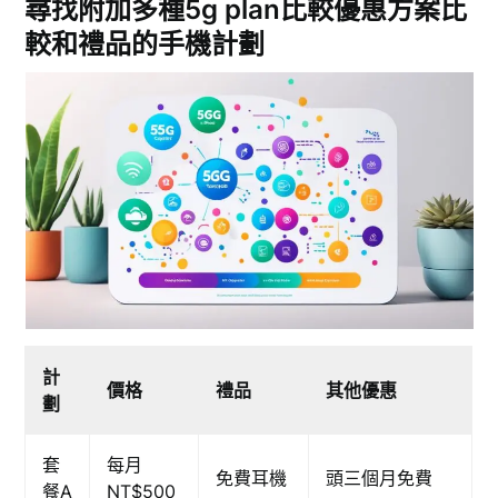
尋找附加多種5g plan比較優惠方案比
較和禮品的手機計劃
計
價格
禮品
其他優惠
劃
套
每月
免費耳機
頭三個月免費
餐A
NT$500