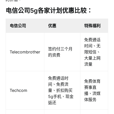
电信公司5g各家计划优惠比较：
电信公司
优惠
特殊福利
免费通话
时间、无
签约付三个月
Telecombrother
限短信、
的资费
大量上网
流量
免费通话时
免费体育
间、免费流
赛事直
Techcom
量、折扣购买
播、流媒
5g手机、现金
体服务
返还