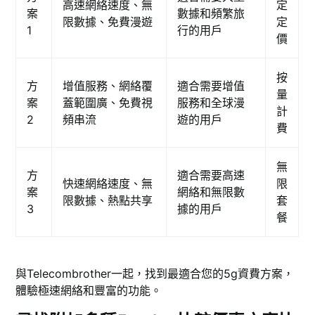
高速網絡速度、無
定
案
數據和頻繁旅
限數據、免費漫遊
定
1
行的用戶
價
按
方
增值服務、網絡覆
適合需要增值
量
案
蓋範圍廣、免費視
服務和全球漫
計
2
頻串流
遊的用戶
費
無
方
適合需要高速
快速網絡速度、無
限
案
網絡和無限數
限數據、熱點共享
套
3
據的用戶
餐
與Telecombrother一起，找到最適合您的5g資費方案，
體驗極速網絡和豐富的功能。