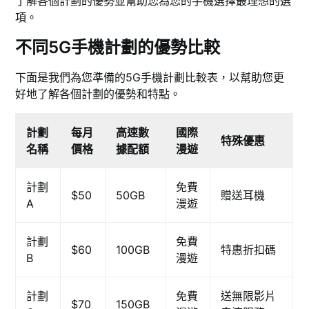
了解各個計劃的優勢並幫助您為您的手機選擇最理想的選
項。
不同5G手機計劃的優勢比較
下面是我們為您準備的5G手機計劃比較表，以幫助您更
好地了解各個計劃的優勢和特點。
計劃
每月
高速數
國際
特殊優惠
名稱
價格
據配額
漫遊
計劃
免費
$50
50GB
贈送耳機
A
漫遊
計劃
免費
$60
100GB
特惠折扣碼
B
漫遊
計劃
免費
送無限影片
$70
150GB