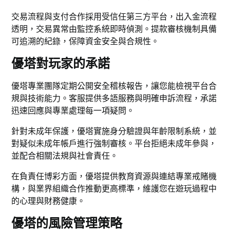
交易流程與支付合作採用受信任第三方平台，出入金流程
透明，交易異常由監控系統即時偵測。提款審核機制具備
可追溯的紀錄，保障資金安全與合規性。
優塔對玩家的承諾
優塔專業團隊定期公開安全稽核報告，讓您能檢視平台合
規與技術能力。客服提供多語服務與明確申訴流程，承諾
迅速回應與專業處理每一項疑問。
針對未成年保護，優塔實施身分驗證與年齡限制系統，並
對疑似未成年帳戶進行強制審核。平台拒絕未成年參與，
並配合相關法規與社會責任。
在負責任博彩方面，優塔提供教育資源與連結專業戒賭機
構，與業界組織合作推動更高標準，維護您在遊玩過程中
的心理與財務健康。
優塔的風險管理策略