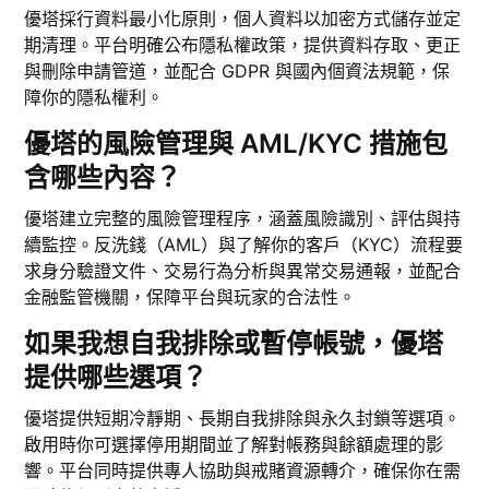
優塔採行資料最小化原則，個人資料以加密方式儲存並定
期清理。平台明確公布隱私權政策，提供資料存取、更正
與刪除申請管道，並配合 GDPR 與國內個資法規範，保
障你的隱私權利。
優塔的風險管理與 AML/KYC 措施包
含哪些內容？
優塔建立完整的風險管理程序，涵蓋風險識別、評估與持
續監控。反洗錢（AML）與了解你的客戶（KYC）流程要
求身分驗證文件、交易行為分析與異常交易通報，並配合
金融監管機關，保障平台與玩家的合法性。
如果我想自我排除或暫停帳號，優塔
提供哪些選項？
優塔提供短期冷靜期、長期自我排除與永久封鎖等選項。
啟用時你可選擇停用期間並了解對帳務與餘額處理的影
響。平台同時提供專人協助與戒賭資源轉介，確保你在需