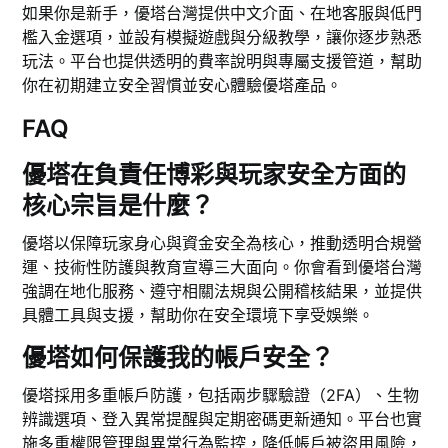
如果你是新手，優塔台灣提供中文介面、在地客服與低門
檻入金選項，並設有模擬遊戲與分級教學，讓你逐步熟悉
玩法。平台也提供透明的費率說明與專屬支援管道，幫助
你在初期建立安全習慣並安心體驗優塔產品。
FAQ
優塔在負責任博彩與玩家安全方面的
核心宗旨是什麼？
優塔以保障玩家身心與資金安全為核心，推動透明合規營
運、技術性防護與教育宣導三大面向。你會看到優塔台灣
強調在地化服務、遵守相關法規與公開稽核結果，並提供
具體工具與支援，幫助你在安全環境下享受娛樂。
優塔如何保護我的帳戶安全？
優塔採用多重帳戶防護，包括兩步驟驗證（2FA）、生物
辨識選項、登入異常提醒與定期密碼更新通知。平台也實
施多重權限管理與異常行為監控，降低帳戶被盜用風險，