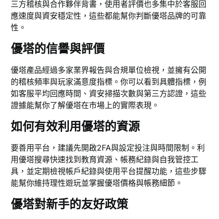
三方稽核與合作夥伴背書，使用者評價也多集中於客服回
應速度與資安穩定性，這些都能幫你判斷優塔品牌的可靠
性。
優塔的信譽與評價
優塔產品經過多家業界報告與合規單位檢視，並擁有公開
的稽核頻率與玩家滿意度指標。你可以看到具體指標，例
如客服平均回應時間、資安掃描次數與第三方認證，這些
證據能幫你了解優塔在市場上的實際表現。
如何有效利用優塔的資源
要善用平台，建議先開啟2FA與設定投注與時間限制。利
用優塔搜尋快速找到教育資源、帳務紀錄與自我管控工
具，並定期檢視帳戶紀錄與使用平台提醒功能，這些步驟
能幫你維持理性遊玩並掌握優塔價格與帳務細節。
優塔對新手的友好政策