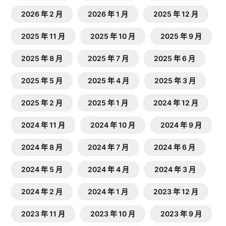
2026 年 2 月
2026 年 1 月
2025 年 12 月
2025 年 11 月
2025 年 10 月
2025 年 9 月
2025 年 8 月
2025 年 7 月
2025 年 6 月
2025 年 5 月
2025 年 4 月
2025 年 3 月
2025 年 2 月
2025 年 1 月
2024 年 12 月
2024 年 11 月
2024 年 10 月
2024 年 9 月
2024 年 8 月
2024 年 7 月
2024 年 6 月
2024 年 5 月
2024 年 4 月
2024 年 3 月
2024 年 2 月
2024 年 1 月
2023 年 12 月
2023 年 11 月
2023 年 10 月
2023 年 9 月