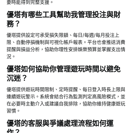
要時能得到完整支援。
優塔有哪些工具幫助我管理投注與財
務？
優塔提供設定可承受損失限額、每日/每週/每月投注上
限、自動停損機制與可視化帳戶報表。平台也會推送消費
提醒與損益分析，協助你理性安排娛樂預算並掌握支出情
況。
優塔如何協助你管理遊玩時間以避免
沉迷？
優塔提供遊玩時間限制、定時提醒、每日登入時長上限與
連續遊玩警示。系統會結合行為監測判定高風險模式，並
在必要時主動介入或建議自我排除，協助你維持健康遊玩
習慣。
優塔的客服與爭議處理流程如何運
作？