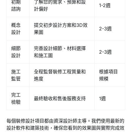
初期
了解您的需求、預算和設
1-2週
諮詢
計偏好
概念
提交初步設計方案和3D效
2-3週
設計
果圖
細節
完善設計細節、材料選擇
2-3週
設計
和施工圖
施工
全程監督裝修工程質量和
根據項目
監管
進度
規模
完工
最終驗收和售後服務支持
1週
檢驗
每個裝修設計項目都由資深設計師主導。我們使用最新的
設計軟件和建築技術，確保您看到的效果圖與實際完成效