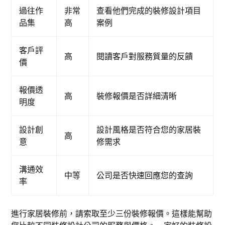
過往作
非常
查看他們完成的裝修設計項目
品集
高
案例
客戶評
高
閱讀客戶對服務質量的反饋
價
報價透
高
裝修報價是否詳細清晰
明度
設計創
設計風格是否符合您的家居裝
高
意
修需求
溝通效
中等
公司是否快速回應您的查詢
率
進行家居裝修前，請索取至少三份裝修報價。這樣能幫助