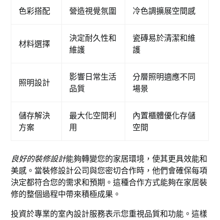
色彩搭配
營造視覺氛圍
冷色調擴展空間感
決定耐久性和
瓷磚易於清潔和維
材料選擇
維護
護
影響日常生活
分層照明適應不同
照明設計
品質
場景
儲存解決
最大化空間利
內置櫃體優化存儲
方案
用
空間
良好的裝修設計
能夠轉變您的家居環境，使其更具效能和
美感。當裝修設計公司與您密切合作時，他們會確保每項
決定都符合您的需求和預期。這種合作方式能夠在家居裝
修的整個過程中帶來積極成果。
投資於專業的室內設計服務表示您重視品質和功能。這樣