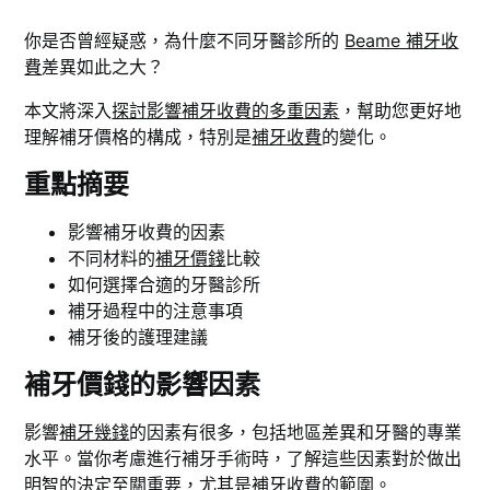
你是否曾經疑惑，為什麼不同牙醫診所的
Beame 補牙收
費
差異如此之大？
本文將深入
探討影響補牙收費的多重因素
，幫助您更好地
理解補牙價格的構成，特別是
補牙收費
的變化。
重點摘要
影響補牙收費的因素
不同材料的
補牙價錢
比較
如何選擇合適的牙醫診所
補牙過程中的注意事項
補牙後的護理建議
補牙價錢的影響因素
影響
補牙幾錢
的因素有很多，包括地區差異和牙醫的專業
水平。當你考慮進行補牙手術時，了解這些因素對於做出
明智的決定至關重要，尤其是補牙收費的範圍。