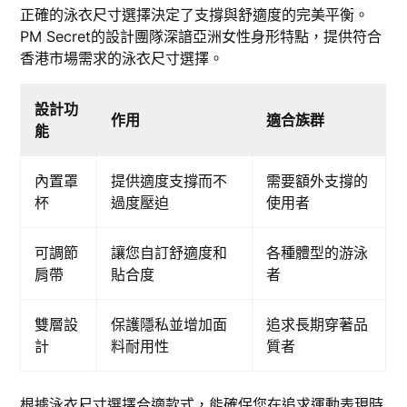
正確的泳衣尺寸選擇決定了支撐與舒適度的完美平衡。
PM Secret的設計團隊深諳亞洲女性身形特點，提供符合
香港市場需求的泳衣尺寸選擇。
設計功
作用
適合族群
能
內置罩
提供適度支撐而不
需要額外支撐的
杯
過度壓迫
使用者
可調節
讓您自訂舒適度和
各種體型的游泳
肩帶
貼合度
者
雙層設
保護隱私並增加面
追求長期穿著品
計
料耐用性
質者
根據泳衣尺寸選擇合適款式，能確保您在追求運動表現時