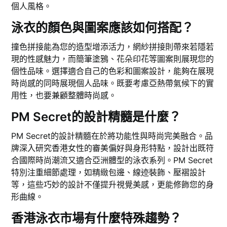
個人風格。
泳衣的顏色與圖案應該如何搭配？
撞色拼接能為您的造型增添活力，網紗拼接則帶來若隱若
現的性感魅力，而簡筆塗鴉、花朵印花等圖案則展現您的
個性品味。選擇適合自己的色彩和圖案設計，能夠在展現
時尚感的同時展現個人品味。既要考慮亞熱帶氣候下的實
用性，也要兼顧整體時尚感。
PM Secret的設計精髓是什麼？
PM Secret的設計精髓在於將功能性與時尚完美融合。品
牌深入研究香港女性的審美偏好與身形特點，設計出既符
合國際時尚潮流又適合亞洲體型的泳衣系列。PM Secret
特別注重細節處理，如精緻包邊、線迹裝飾、壓褶設計
等，這些巧妙的設計不僅提升視覺美感，更能修飾您的身
形曲線。
香港泳衣市場有什麼特殊趨勢？