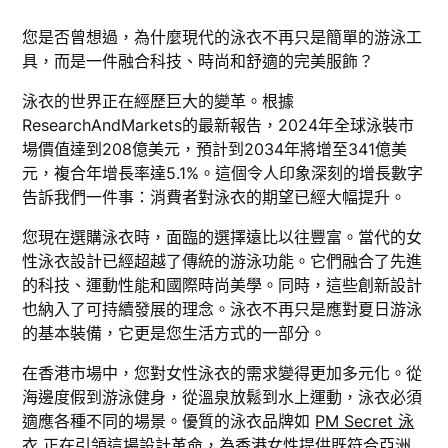
您是否曾想過，為什麼現代的泳衣不再只是簡單的游泳工
具，而是一件融合科技、時尚和舒適的完美服飾？
泳衣的世界正在經歷巨大的變革。根據
ResearchAndMarkets的最新報告，2024年全球泳裝市
場價值達到208億美元，預計到2034年將增至341億美
元，複合年增長率達5.1%。這個令人印象深刻的增長數字
告訴我們一件事：消費者對泳衣的期望已經大幅提升。
您現在選購泳衣時，面臨的選擇遠比以往豐富。當代的女
性泳衣設計已經超越了傳統的游泳功能。它們融合了先進
的科技、運動性能和國際時尚美學。同時，這些創新設計
也納入了可持續發展的理念。泳衣不再只是應對夏日游泳
的基本裝備，它更是您生活方式的一部分。
在香港市場中，您對女性泳衣的需求變得更加多元化。從
海邊度假到游泳健身，從溫泉放鬆到水上運動，泳衣必須
適應各種不同的場景。優質的泳衣品牌如
PM Secret 泳
衣
正在引領這場設計革命，為香港女性提供既符合亞洲