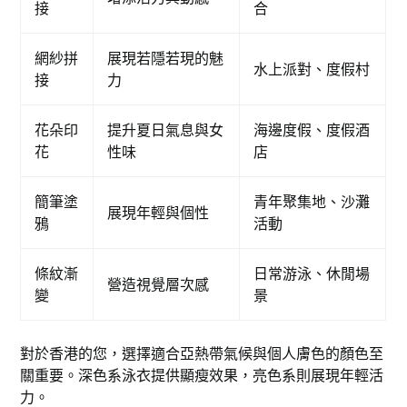
接
合
網紗拼
展現若隱若現的魅
水上派對、度假村
接
力
花朵印
提升夏日氣息與女
海邊度假、度假酒
花
性味
店
簡筆塗
青年聚集地、沙灘
展現年輕與個性
鴉
活動
條紋漸
日常游泳、休閒場
營造視覺層次感
變
景
對於香港的您，選擇適合亞熱帶氣候與個人膚色的顏色至
關重要。深色系泳衣提供顯瘦效果，亮色系則展現年輕活
力。