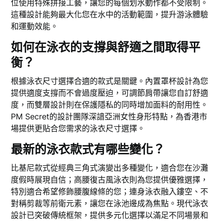
位使用特殊拼接工藝，讓您的每個划水動作都不受限制。
這種設計能夠最大化您在水中的活動範圍，提升游泳體驗
和運動效能。
如何在泳衣的支撐與舒適之間取得平
衡？
根據泳衣尺寸選擇合適的款式是關鍵。內置罩杯設計為您
提供適度支撐而不會過度壓迫，可調節肩帶讓您自訂舒適
度，而雙層設計則在保護隱私的同時增加面料的耐用性。
PM Secret的設計團隊深諳亞洲女性身形特點，為香港市
場提供更貼合您需求的泳衣尺寸選擇。
最新的泳衣款式有哪些變化？
比基尼款式從經典三角式演變出多種變化，適合您在沙灘
度假時展現自信；高腰復古風泳衣則為您提供優雅選擇，
特別適合希望修飾腰腹線條的您；連身泳衣融入鏤空、不
對稱剪裁等前衛元素，讓您在泳池邊成為焦點。現代泳衣
設計已突破傳統框架，提供多元化選擇以滿足不同場景和