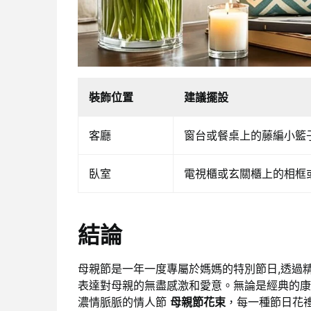
裝飾位置
建議擺設
客廳
窗台或餐桌上的藤編小籃
臥室
電視櫃或玄關櫃上的相框
結論
母親節是一年一度專屬於媽媽的特別節日,透過
表達對母親的無盡感激和愛意。無論是經典的
濃情脈脈的情人節
母親節花束
，每一種節日花