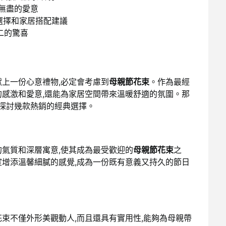
無盡的愛意
選擇和家居搭配建議
二的驚喜
獻上一份心意禮物,必定會考慮到
母親節花束
。作為最經
的感激和愛意,還能為家居空間帶來溫暖舒適的氛圍。那
起探討幾款熱銷的經典選擇。
的氣質和深層寓意,使其成為最受歡迎的
母親節花束
之
室增添溫馨細膩的感覺,成為一份既有意義又持久的節日
束不僅外形美觀動人,而且還具有實用性,能夠為母親帶