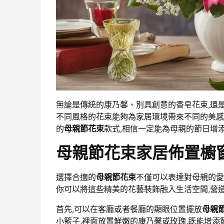
無論是傳統的康乃馨、別具創意的香皂花束,還
不同風格的花束能夠為家居環境帶來不同的美感
的
母親節花束
款式,相信一定能為母親的節日增
母親節花束家居佈置櫥
選擇合適的
母親節花束
不僅可以表達對母親的愛
你可以將這些精美的花藝裝飾融入生活空間,營
首先,可以在客廳或者餐廳的顯眼位置擺放
母親
小籃子,裡面放置鮮嫩的康乃馨或玫瑰,既能增添