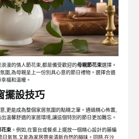
是浪漫的情人節花束,都是備受歡迎的
母親節花束
選擇。
氛圍,為母親呈上一份別具心意的節日禮物。選擇合適
添幸福和溫暖。
窗擺設技巧
意,更能成為整個家居氛圍的點睛之筆。通過精心佈置,
造出溫馨舒適的家居環境,讓這個特別的節日更加難忘。
節花束
。例如,在窗台或餐桌上擺放一個精心設計的藤編
節日氣氛,又能為家居帶來清新自然的韻味。同時,在沙