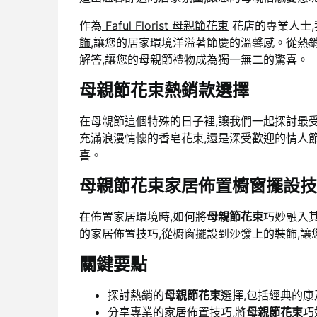
作為
Faful Florist 母親節花束
花店的專業人士,
飾
,讓您的居家環境洋溢著節慶的溫馨感。從熱
解答,讓您的母親節禮物成為獨一無二的驚喜。
母親節花束熱銷款選擇
在母親節這個特殊的日子裡,讓我們一起探討最
充滿浪漫情懷的香皂花束,還是深受歡迎的情人節
喜。
母親節花束家居佈置櫥窗擺設技
在佈置家居環境時,如何將
母親節花束
巧妙融入
的家居佈置技巧,從櫥窗擺設到沙發上的裝飾,
關鍵要點
探討熱銷的
母親節花束
選擇,包括經典的
分享專業的家居佈置技巧,將
母親節花束
巧