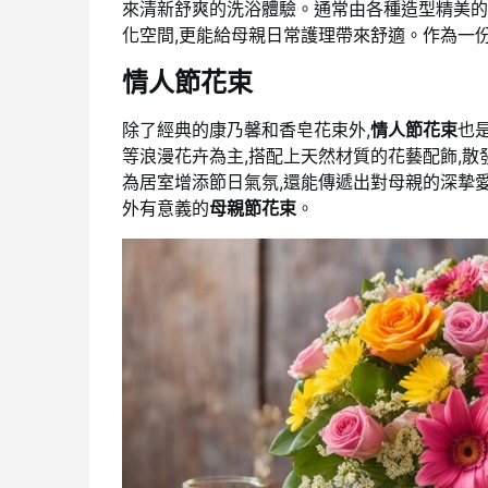
來清新舒爽的洗浴體驗。通常由各種造型精美的香
化空間,更能給母親日常護理帶來舒適。作為一
情人節花束
除了經典的康乃馨和香皂花束外,
情人節花束
也
等浪漫花卉為主,搭配上天然材質的花藝配飾,散
為居室增添節日氣氛,還能傳遞出對母親的深摯愛
外有意義的
母親節花束
。