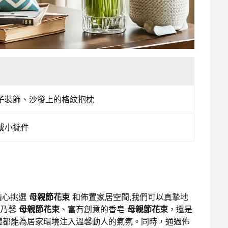
子裝飾、沙發上的格紋抱枕
或小擺件
精心挑選
母親節花束
和佈置家居空間,我們可以真摯地
康乃馨
母親節花束
、富有創意的香皂
母親節花束
，還是
禮都能為居家環境注入溫馨動人的氣氛。同時，通過佈