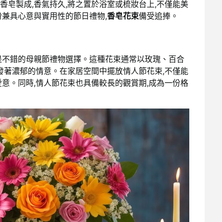
皂製成,香氣持久,將之置於浴室或梳妝台上,不僅能美
份兼具心意與實用性的節日禮物,
香皂花束
備受追捧。
是不錯的母親節禮物選擇。這種花束通常以玫瑰、百合
發著濃郁的情意。在家居空間中擺放情人節花束,不僅能
意。同時,情人節花束也具備較長的觀賞期,成為一份格