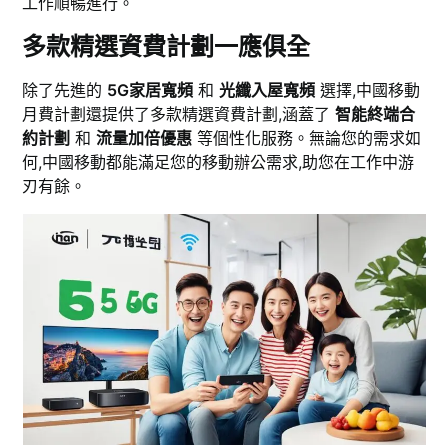
工作順暢進行。
多款精選資費計劃一應俱全
除了先進的
5G家居寬頻
和
光纖入屋寬頻
選擇,中國移動
月費計劃還提供了多款精選資費計劃,涵蓋了
智能終端合
約計劃
和
流量加倍優惠
等個性化服務。無論您的需求如
何,中國移動都能滿足您的移動辦公需求,助您在工作中游
刃有餘。