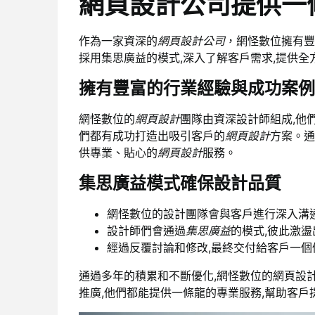
網頁設計公司提供一
作為一家資深的
網頁設計公司
，網怪數位擁有豐
採用集思廣益的模式,深入了解客戶需求,提供全
擁有豐富的行業經驗與成功案例
網怪數位的
網頁設計
團隊由資深設計師組成,他
們都有成功打造出吸引客戶的
網頁設計
方案。通
供專業、貼心的
網頁設計
服務。
集思廣益模式確保設計品質
網怪數位的設計團隊會與客戶進行深入溝通,
設計師們會通過
集思廣益
的模式,彼此激盪
經過反覆討論和修改,最終交付給客戶一
通過多年的積累和不斷優化,網怪數位的網頁設
推廣,他們都能提供一條龍的專業服務,幫助客戶